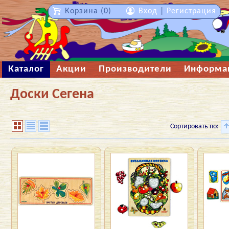
Корзина (0)
Вход
|
Регистрация
Каталог
Акции
Производители
Информа
Доски Сегена
Сортировать по: