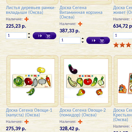
Листья деревьев рамки-
Доска Сегена
Доска Се
вкладыши (Оксва)
Витаминная корзина
живет (О
(Оксва)
Наличие:
Наличие:
Наличие:
225,23 р.
634,72 р
387,33 р.
Доска Сегена Овощи-1
Доска Сегена Овощи-2
Доска Се
(капуста) (Оксва)
(помидор) (Оксва)
Крестьян
(Оксва)
Наличие:
Наличие:
Наличие:
275,39 р.
328,42 р.