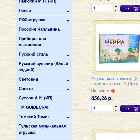
Панюхин М.Н. (ИП)
Пелси
ПКФ-игрушка
Пособия Чаплыгина
Приборы для
выжигания
Русский стиль
Русский сувенир (Юный
зодчий)
Ферма конструктор (3
Световид
варианта) исп. 4 (Эра)
Спектр
Наличие:
Суслов А.И. (ИП)
856,26 р.
ТМ GUIDECRAFT
Томский Томик
Тульская музыкальная
игрушка