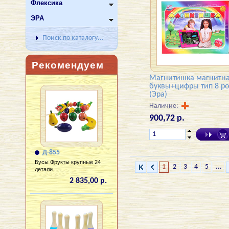
Флексика
ЭРА
Поиск по каталогу...
Рекомендуем
Магнитишка магнитн
буквы+цифры тип 8 ро
(Эра)
Наличие:
900,72 р.
Д-855
Бусы Фрукты крупные 24
1
2
3
4
5
...
детали
2 835,00 р.