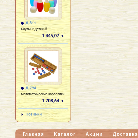
Д-811
Боулинг Детский
1 445,07 р.
Д-794
Математические кораблики
1 708,64 р.
Новинки
Главная
Каталог
Акции
Доставка