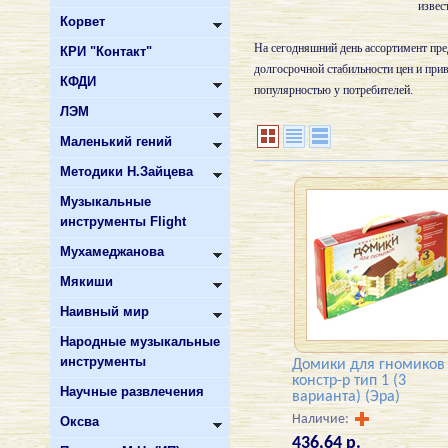
извес
Корвет
На сегодняшний день ассортимент пре
КРИ "Контакт"
долгосрочной стабильности цен и пр
КФДИ
популярностью у потребителей.
ЛЭМ
Маленький гений
Методики Н.Зайцева
Музыкальные
инструменты Flight
Мухамеджанова
Мякиши
Наивный мир
Народные музыкальные
инструменты
Домики для гномиков
констр-р тип 1 (3
Научные развлечения
варианта) (Эра)
Наличие:
Оксва
436,64 р.