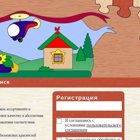
иск
Регистрация
ком ассортименте и
окое качество и абсолютная
Я соглашаюсь с
икатами соответствия.
условиями
пользовательского
соглашения
безопасных красителей
Даю
согласие на обработку и