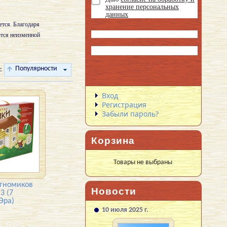
хранение персональных
данных
ется. Благодаря
ются неизменной
Популярности
:
Вход
Регистрация
Забыли пароль?
Корзина
Товары не выбраны
 гномиков
Новости
3 (7
Эра)
10 июля 2025 г.