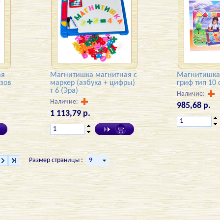
ая
Магнитишка магнитная с
Магнитишка
зов
маркер (азбука + цифры)
гриф тип 10 
т 6 (Эра)
Наличие:
Наличие:
985,68 р.
1 113,79 р.
Размер страницы :