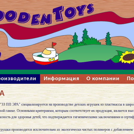
роизводители
Информация
О компании
По
А
ЗЗ ПП ЭРА" специализируется на производстве детских игрушек из пластмассы в широ
вой гамме. Основными критериями, которым соответствует их продукция, является выс
асность для здоровья детей, что подтверждается гигиеническими заключениями и сертиф
грушки производятся исключительно из экологически чистых полимеров с добавлением 