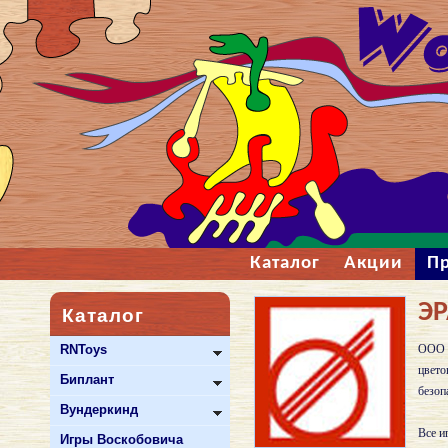
Каталог
Акции
П
ЭР
Каталог
RNToys
ООО "
цвето
Биплант
безоп
Вундеркинд
Все и
Игры Воскобовича