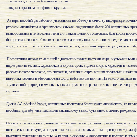
- карточка достаточно большая и чистая
- подпись красным шрифтом и крупная
Авторы пособий разработали уникальные по объему и качеству информации компь
русском, английском и французском языках, содержащие более 200 озвученных през
разнообразные и интересные темы для показа детям от 6 месяцев. Для крохи просм
быстро становится любимым занятием и дает ему поистине энциклопедические зна
мире, помогает с пелёнок освоить чтение и счёт, различать форму и цвет, птиц и рыб
Презентации знакомят малышей с достопримечательностями мира, музыкальными 
шедеврами известных художников и скульпторов, видами спорта, чудесами и явлен
рассказывают о человеке, его анатомии, занятиях, окружающих предметах и явлени
интеллект ребенка и сформировать фотографическую память. Ни одного малыша н
звуки живой природы и музыкальных инструментов: рычание льва и пение птиц, шу
скрипки.
Диски «Wunderkind baby», озвученные носителем британского английского, являю
пособием для обучения малышей английскому языку буквально с самого рождения.
Не стоит опасаться «приучать» малыша к компьютеру с самого раннего возраста – ве
всего несколько секунд, а нагрузка на глазки минимальная – как при просмотре диафи
присущей телевидению смены 24 кадров в секунду, а изображение и подпись к нему