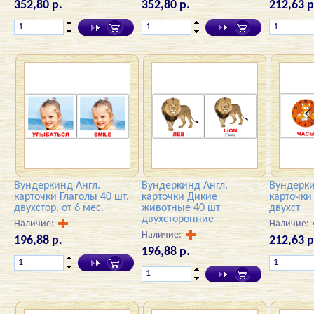
352,80 р.
352,80 р.
212,63 р
Вундеркинд Англ.
Вундеркинд Англ.
Вундерки
карточки Глаголы 40 шт.
карточки Дикие
карточки
двухстор. от 6 мес.
животные 40 шт
двухст
двухсторонние
Наличие:
Наличие:
Наличие:
196,88 р.
212,63 р
196,88 р.