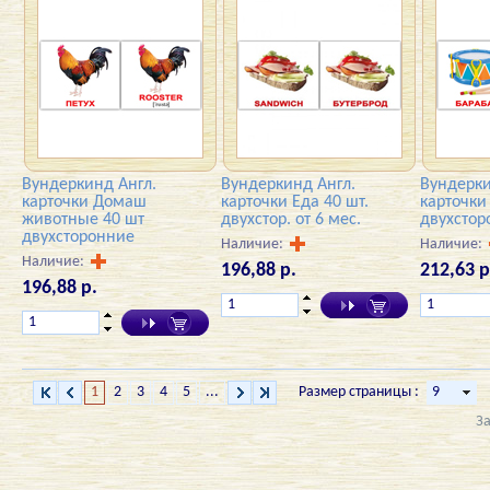
Вундеркинд Англ.
Вундеркинд Англ.
Вундерки
карточки Домаш
карточки Еда 40 шт.
карточки
животные 40 шт
двухстор. от 6 мес.
двухстор
двухсторонние
Наличие:
Наличие:
Наличие:
196,88 р.
212,63 р
196,88 р.
1
2
3
4
5
...
Размер страницы :
З