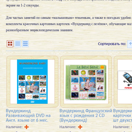
экране на 1-2 секунды.
Для частых занятий по самым «малышовым» тематикам, а также в поездках удобно 
комплекты красочных картонных карточек «Вундеркинд с пелёнок», обучающие мал
разнообразным энциклопедическим знаниям.
Сортировать по:
Вундеркинд
Вундеркинд Французский
Вундерки
Развивающий DVD на
язык с рождения 2 CD
карточки
Англ. языке от 6 мес.
(Вундеркинд)
шт двухс
Наличие:
Наличие:
Наличие: