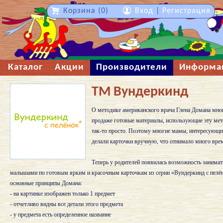
Корзина (0)
Вход
|
Регистрация
Каталог
Акции
Производители
Информа
ТМ Вундеркинд
О методике американского врача Глена Домана мног
продаже готовые материалы, использующие эту мет
так-то просто. Поэтому многие мамы, интересующи
делали карточки вручную, что отнимало много врем
Теперь у родителей появилась возможность занимат
малышами по готовым ярким и красочным карточкам из серии «Вундеркинд с пелён
основные принципы Домана:
- на картинке изображен только 1 предмет
- отчетливо видны все детали этого предмета
- у предмета есть определенное название