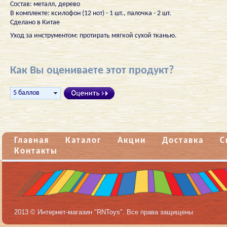
Состав: металл, дерево
В комплекте: ксилофон (12 нот) - 1 шт., палочка - 2 шт.
Сделано в Китае
Уход за инструментом: протирать мягкой сухой тканью.
Как Вы оцениваете этот продукт?
Главная
Каталог
Акции
Доставка
С
Контакты
2013 © Интернет-магазин "RNToys". Все права защищены