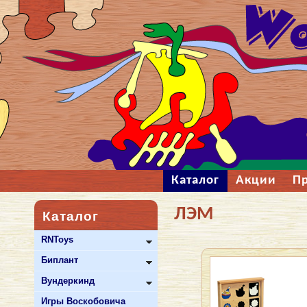
Каталог
Акции
П
ЛЭМ
Каталог
RNToys
Биплант
Вундеркинд
Игры Воскобовича