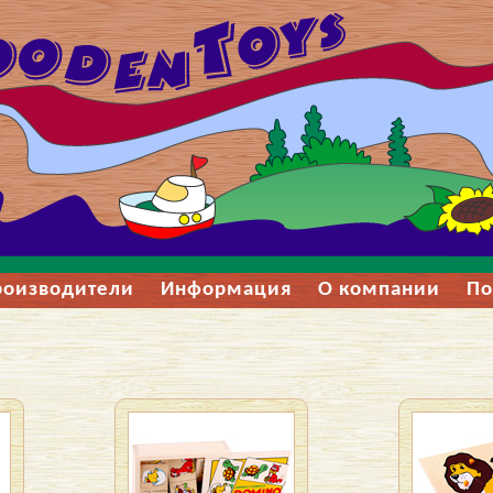
роизводители
Информация
О компании
По