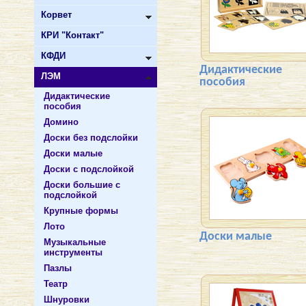
Корвет
КРИ "Контакт"
КФДИ
Дидактические
ЛЭМ
пособия
Дидактические
пособия
Домино
Доски без подслойки
Доски малые
Доски с подслойкой
Доски большие с
подслойкой
Крупные формы
Лото
Доски малые
Музыкальные
инструменты
Пазлы
Театр
Шнуровки