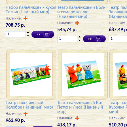
Набор пальчиковых кукол
Театр пальчиковый Волк
Театр па
Семья (Наивный мир)
и семеро козлят
Заюшкин
(Наивный мир)
(Наивны
Наличие:
Наличие:
Наличие:
708,75 р.
545,74 р.
687,49 р
Театр пальчиковый
Театр пальчиковый Кот,
Театр па
Колобок (Наивный мир)
Петух и Лиса (Наивный
Курочка 
мир)
мир)
Наличие:
Наличие:
Наличие:
963,90 р.
418,17 р.
510,30 р