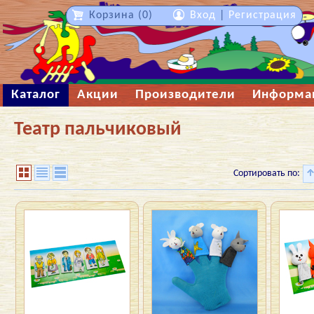
Корзина (0)
Вход
|
Регистрация
Каталог
Акции
Производители
Информа
Театр пальчиковый
Сортировать по: