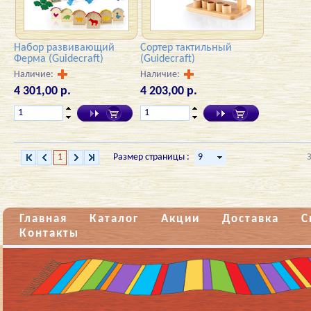
Набор развивающий
Сортер тактильный
Ферма (Guidecraft)
(Guidecraft)
Наличие:
Наличие:
4 301,00 р.
4 203,00 р.
1
Размер страницы :
Главная
Каталог
Акции
Доставка
С
Контакты