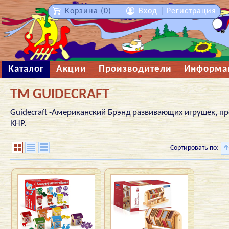
Корзина (0)
Вход
|
Регистрация
Каталог
Акции
Производители
Информа
ТМ GUIDECRAFT
Guidecraft -Американский Брэнд развивающих игрушек, п
КНР.
Сортировать по: