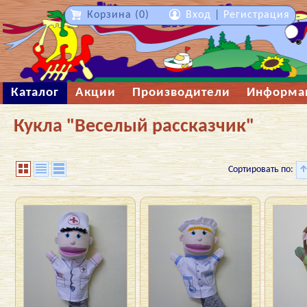
Корзина (0)
Вход
|
Регистрация
Каталог
Акции
Производители
Информа
Кукла "Веселый рассказчик"
Сортировать по: