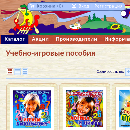
Корзина (0)
Вход
|
Регистрация
Каталог
Акции
Производители
Информа
Учебно-игровые пособия
Сортировать по: