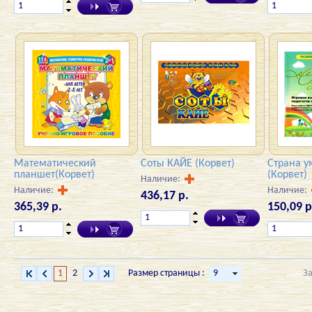
Математический
Соты КАЙЕ (Корвет)
Страна у
планшет(Корвет)
(Корвет)
Наличие:
Наличие:
Наличие:
436,17 р.
365,39 р.
150,09 р
1
2
Размер страницы :
З