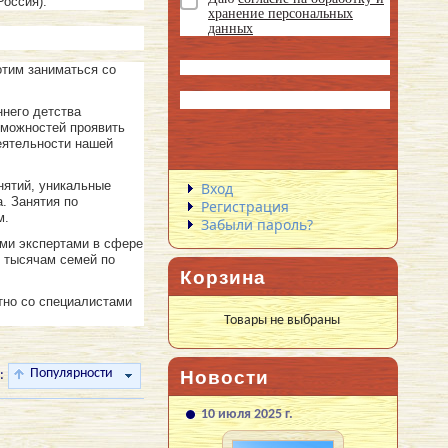
Россия).
хранение персональных
данных
отим заниматься со
ннего детства
зможностей проявить
еятельности нашей
нятий, уникальные
Вход
. Занятия по
Регистрация
м.
Забыли пароль?
ими экспертами в сфере
 тысячам семей по
Корзина
стно со специалистами
Товары не выбраны
Популярности
Новости
:
10 июля 2025 г.