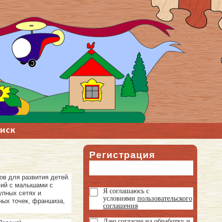
иск
Регистрация
ов для развития детей.
тий с малышами с
Я соглашаюсь с
упных сетях и
условиями
пользовательского
чных точек, франшиза,
соглашения
Даю
согласие на обработку и