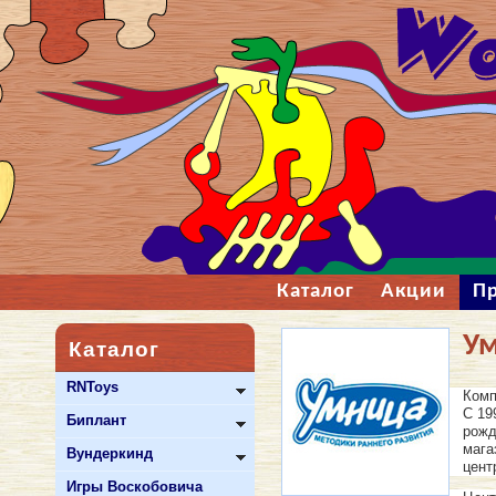
Каталог
Акции
П
У
Каталог
RNToys
Комп
С 19
Биплант
рожд
мага
Вундеркинд
цент
Игры Воскобовича