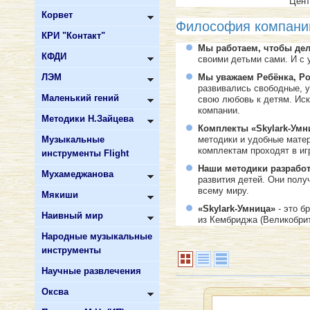
Цент
Корвет
Философия компании
КРИ "Контакт"
Мы работаем, чтобы дел
КФДИ
своими детьми сами. И с
ЛЭМ
Мы уважаем Ребёнка, Ро
развивались свободные, 
Маленький гений
свою любовь к детям. Ис
компании.
Методики Н.Зайцева
Комплекты «Skylark-Умн
Музыкальные
методики и удобные мате
комплектам проходят в иг
инструменты Flight
Наши методики разрабо
Мухамеджанова
развития детей. Они пол
всему миру.
Мякиши
«Skylark-Умница»
- это 
Наивный мир
из Кембриджа (Великобрит
Народные музыкальные
инструменты
Научные развлечения
Оксва