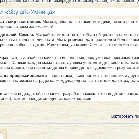
ры разработки находятся в Кембридже (Великобритания) и Челябинске (
 «Skylark-Умница»
ать мир счастливее.
Мы создаём только такие методики, по которым х
 удовольствием занимаемся!
дителей, Семью.
Мы работаем для того, чтобы в обществе с самого ра
успешные, сильные личности. Мы стремимся дать родителям больше во
кренняя любовь к Детям, Родителям, уважение Семьи – это лейтмотив д
ица»
- это высочайшее качество исполнения, продуманная программа за
риалы. С ними каждая мама станет лучшим учителем для своего малыша
ровой форме, они нравятся детям и приводят к выдающимся результата
таны профессионалами
- педагогами, психологами, логопедами и друг
учают престижные награды на международных выставках и дарят радость
британский подход к образованию, разработка комплектов ведётся совме
ания), там же находится один из наших офисов.
Сортировать по