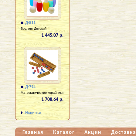
Д-811
Боулинг Детский
1 445,07 р.
Д-794
Математические кораблики
1 708,64 р.
Новинки
Главная
Каталог
Акции
Доставка