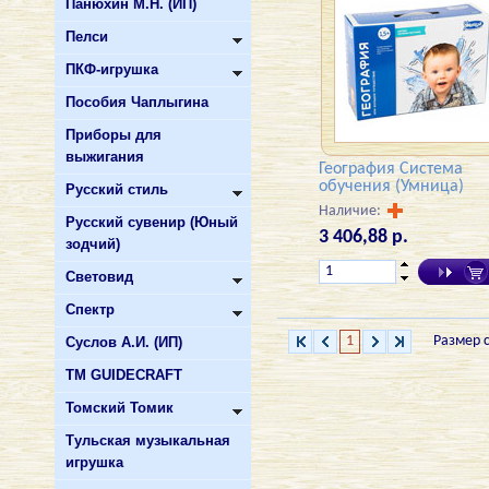
Панюхин М.Н. (ИП)
Пелси
ПКФ-игрушка
Пособия Чаплыгина
Приборы для
выжигания
География Система
обучения (Умница)
Русский стиль
Наличие:
Русский сувенир (Юный
3 406,88 р.
зодчий)
Световид
Спектр
1
Размер 
Суслов А.И. (ИП)
ТМ GUIDECRAFT
Томский Томик
Тульская музыкальная
игрушка