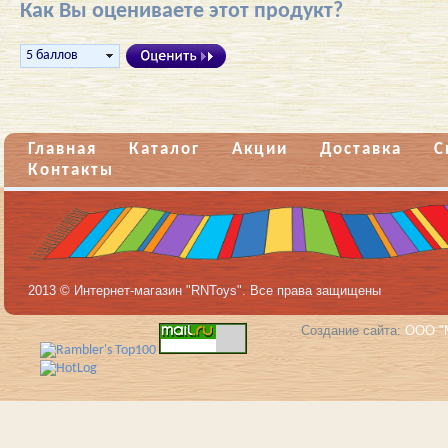
Как Вы оцениваете этот продукт?
Главная
Каталог
Акции
Доставка
С
Контакты
2013 © Интернет-магазин "RNToys". Все права защищены
Создание сайта:
ООО "