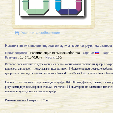
Увеличить изображение
Развитие мышления, логики, моторики рук, навыков 
Производитель:
Развивающие игры Воскобовича
Страна:
Гарант
Размеры:
18,5*18*0,8см
Масса:
130г
Игровое поле состоит из двух частей - в левой части можно составлять цифры, закр
шнурком, а в правой - подкладывая под резинку. В более старшем возрасте ребено
цифры при помощи считалок считалок «Кохле-Охле-Желе-Зеле...» или «Эники Бэник
Состав: Поле для конструирования двух цифр (164х300 мм, фанера, пленка, шелког
рисунками двух восьмерок и словами считалок; 14 двусторонних элементов-палочек
пленка); шнурок; схемы сложения цифр.
Рекомендованный возраст: 3-7 лет