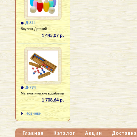
Д-811
Боулинг Детский
1 445,07 р.
Д-794
Математические кораблики
1 708,64 р.
Новинки
Главная
Каталог
Акции
Доставка