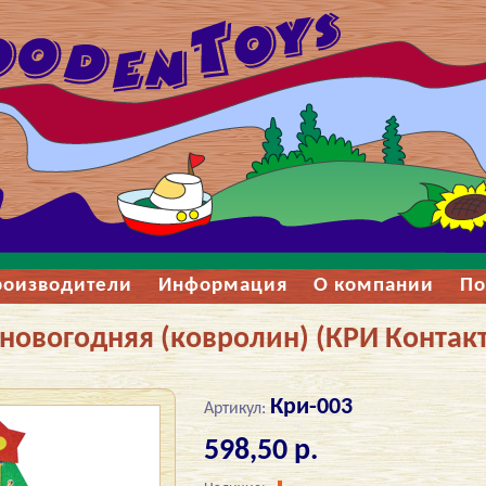
роизводители
Информация
О компании
По
новогодняя (ковролин) (КРИ Контакт
Кри-003
Артикул:
598,50 р.