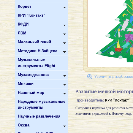
Корвет
КРИ "Контакт"
КФДИ
ЛЭМ
Маленький гений
Методики Н.Зайцева
Музыкальные
инструменты Flight
Мухамеджанова
Увеличить изображ
Мякиши
Развитие мелкой мотори
Наивный мир
Производитель:
КРИ "Контакт"
Народные музыкальные
инструменты
Силуэтная игрушка для развития мото
элементов украшений к Новому году.
Научные развлечения
Оксва