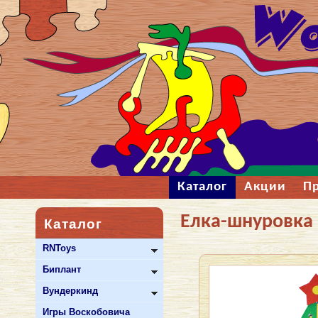
Каталог
Акции
П
Елка-шнуровка 
Каталог
RNToys
Биплант
Вундеркинд
Игры Воскобовича