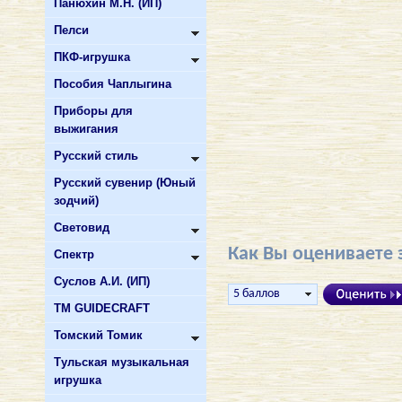
Панюхин М.Н. (ИП)
Пелси
ПКФ-игрушка
Пособия Чаплыгина
Приборы для
выжигания
Русский стиль
Русский сувенир (Юный
зодчий)
Световид
Как Вы оцениваете 
Спектр
Суслов А.И. (ИП)
ТМ GUIDECRAFT
Томский Томик
Тульская музыкальная
игрушка