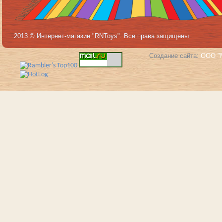
2013 © Интернет-магазин "RNToys". Все права защищены
Создание сайта:
ООО "