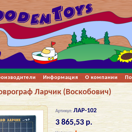
роизводители
Информация
О компании
По
оврограф Ларчик (Воскобович)
ЛАР-102
Артикул:
3 865,53 р.