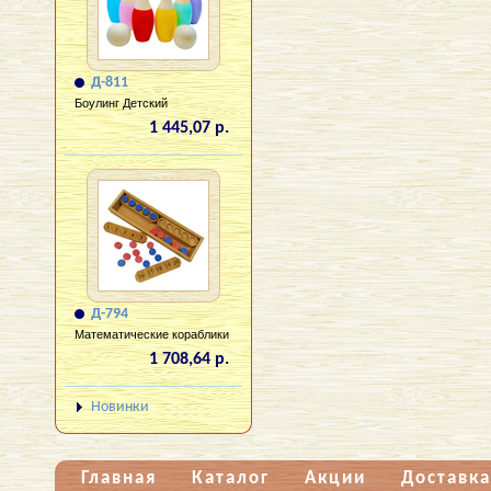
Д-811
Боулинг Детский
1 445,07 р.
Д-794
Математические кораблики
1 708,64 р.
Новинки
Главная
Каталог
Акции
Доставка