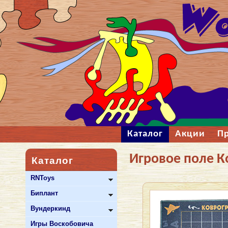
Каталог
Акции
П
Игровое поле К
Каталог
RNToys
Биплант
Вундеркинд
Игры Воскобовича