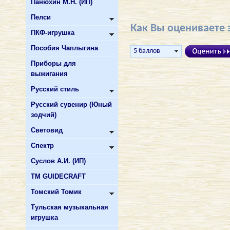
Панюхин М.Н. (ИП)
Пелси
Как Вы оцениваете 
ПКФ-игрушка
Пособия Чаплыгина
Приборы для
выжигания
Русский стиль
Русский сувенир (Юный
зодчий)
Световид
Спектр
Суслов А.И. (ИП)
ТМ GUIDECRAFT
Томский Томик
Тульская музыкальная
игрушка