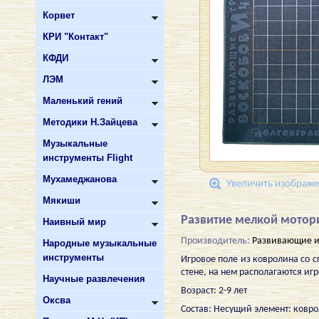
Корвет
КРИ "Контакт"
КФДИ
ЛЭМ
Маленький гений
Методики Н.Зайцева
Музыкальные
инструменты Flight
Мухамеджанова
Увеличить изображ
Мякиши
Развитие мелкой мотор
Наивный мир
Производитель:
Развивающие и
Народные музыкальные
инструменты
Игровое поле из ковролина со 
стене, на нем располагаются иг
Научные развлечения
Возраст: 2-9 лет
Оксва
Состав: Несущий элемент: коврол