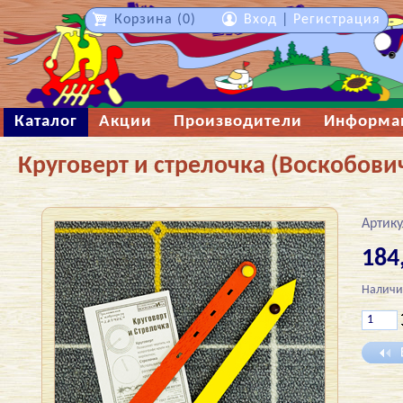
Корзина (0)
Вход
|
Регистрация
Каталог
Акции
Производители
Информа
Круговерт и стрелочка (Воскобови
Артику
184
Наличи