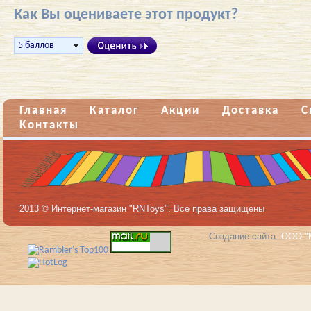
Как Вы оцениваете этот продукт?
Главная
Каталог
Акции
Доставка
С
Контакты
2013 © Интернет-магазин "RNToys". Все права защищены
Создание сайта:
ООО "