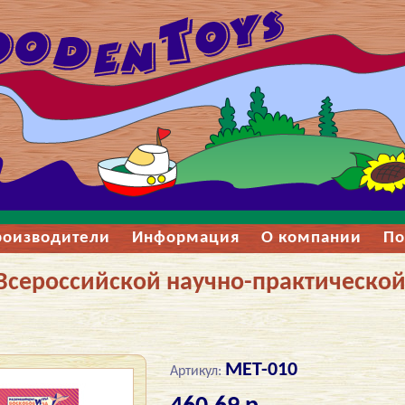
роизводители
Информация
О компании
По
Всероссийской научно-практическо
МЕТ-010
Артикул: