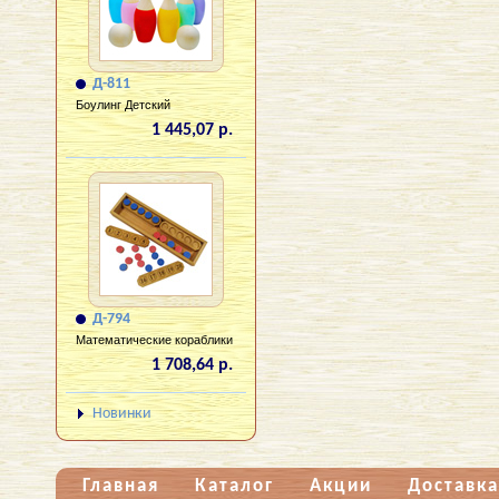
Д-811
Боулинг Детский
1 445,07 р.
Д-794
Математические кораблики
1 708,64 р.
Новинки
Главная
Каталог
Акции
Доставка