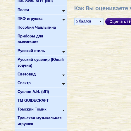
Панюхин М.Н. (ИП)
Как Вы оцениваете 
Пелси
ПКФ-игрушка
Пособия Чаплыгина
Приборы для
выжигания
Русский стиль
Русский сувенир (Юный
зодчий)
Световид
Спектр
Суслов А.И. (ИП)
ТМ GUIDECRAFT
Томский Томик
Тульская музыкальная
игрушка