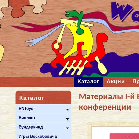
Каталог
Акции
П
Материалы I-й 
Каталог
конференции
RNToys
Биплант
Вундеркинд
Игры Воскобовича