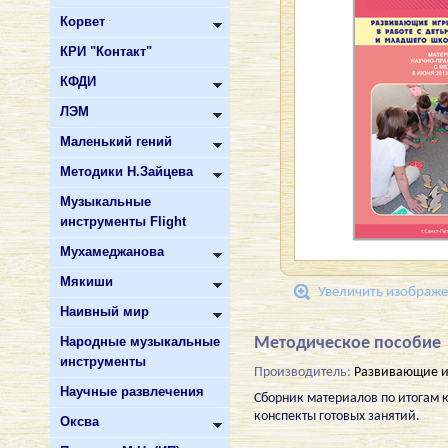
Корвет
КРИ "Контакт"
КФДИ
ЛЭМ
Маленький гений
Методики Н.Зайцева
Музыкальные
инструменты Flight
Мухамеджанова
Мякиши
Увеличить изображ
Наивный мир
Народные музыкальные
Методическое пособие
инструменты
Производитель:
Развивающие и
Научные развлечения
Сборник материалов по итогам к
конспекты готовых занятий.
Оксва