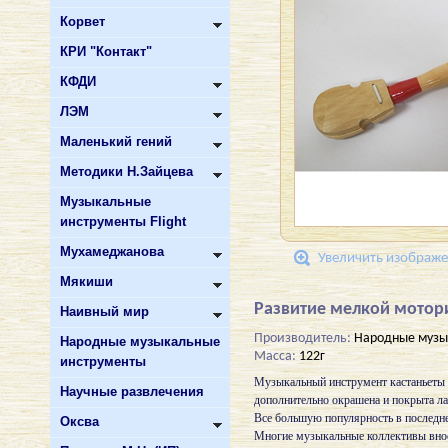
Корвет
КРИ "Контакт"
КФДИ
ЛЭМ
Маленький гений
Методики Н.Зайцева
Музыкальные
инструменты Flight
Мухамеджанова
Увеличить изображ
Мякиши
Развитие мелкой мотори
Наивный мир
Производитель:
Народные музы
Народные музыкальные
Масса:
122г
инструменты
Музыкальный инструмент кастаньеты в
Научные развлечения
дополнительно окрашена и покрыта ла
Все большую популярность в последне
Оксва
Многие музыкальные коллективы внос