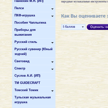
Панюхин М.Н. (ИП)
народные музыкальные инструменты п
Пелси
ПКФ-игрушка
Как Вы оцениваете 
Пособия Чаплыгина
Приборы для
выжигания
Русский стиль
Русский сувенир (Юный
зодчий)
Световид
Спектр
Суслов А.И. (ИП)
ТМ GUIDECRAFT
Томский Томик
Тульская музыкальная
игрушка