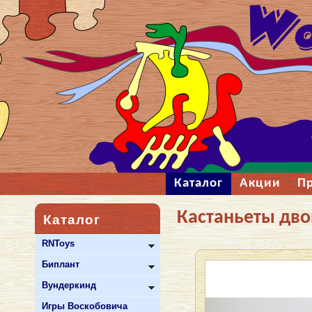
Каталог
Акции
П
Кастаньеты дв
Каталог
RNToys
Биплант
Вундеркинд
Игры Воскобовича