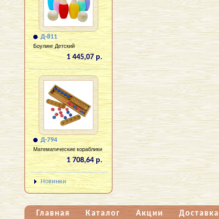
Д-811
Боулинг Детский
1 445,07 р.
Д-794
Математические кораблики
1 708,64 р.
Новинки
Главная
Каталог
Акции
Доставка