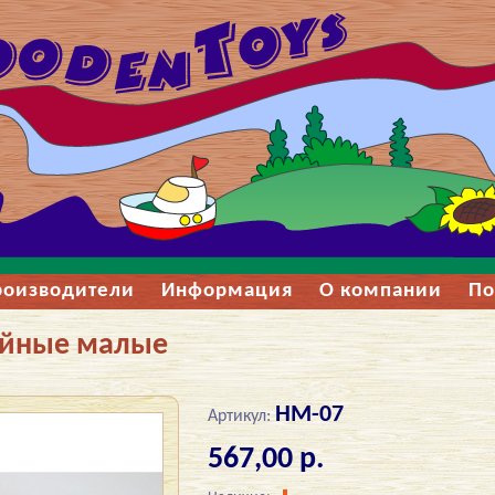
роизводители
Информация
О компании
По
ойные малые
НМ-07
Артикул:
567,00 р.