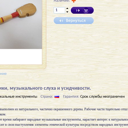
Наличие:
ение
ки, музыкального слуха и усидчивости.
кальные инструменты
Страна:
Гарантия:
Срок службы неограничен
ыполнен из натурального, частично окрашенного дерева. Рабочие части тщательно отш
ком.
е время набирают народные музыкальные инструменты, нарастает интерес к натуральност
ят в свои выступления элементы этнической культуры посредством народных инструмен