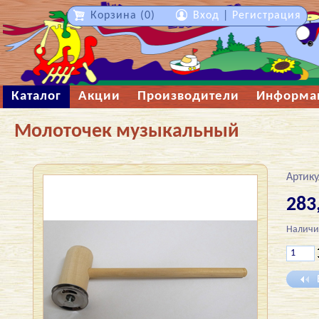
Корзина (0)
Вход
|
Регистрация
Каталог
Акции
Производители
Информа
Молоточек музыкальный
Артику
283
Наличи