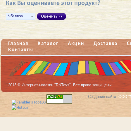
Как Вы оцениваете этот продукт?
Главная
Каталог
Акции
Доставка
С
Контакты
2013 © Интернет-магазин "RNToys". Все права защищены
Создание сайта:
ООО "