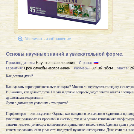
Увеличить изображение
Основы научных знаний в увлекательной форме.
Производитель:
Научные развлечения
Страна:
Гарантия:
Срок службы неограничен
Размеры:
39*36*18см
Масса:
26
Как делают духи?
Как сделать «приворотное зелье» по науке? Можно ли перепутать гвоздику с селедко
И, наконец, как делают духи? На эти и другие вопросы дадут ответы опыты с эфир
душистыми веществами.
Духи в домашних условиях - это просто!
Парфюмерия – это искусство. Однако, как на одного гениального художника приход
умеющих пользоваться красками и кистями, так и на одного гениального парфюмер
тысячи человек, умеющих пользоваться душистыми веществами. Сделать духи в д
совсем не сложно, если у вас есть под рукой нужные ингредиенты. Даже если вы нико