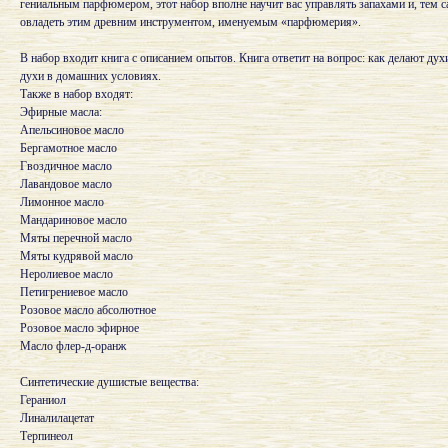
гениальным парфюмером, этот набор вполне научит вас управлять запахами и, тем с
овладеть этим древним инструментом, именуемым «парфюмерия».
В набор входит книга с описанием опытов. Книга ответит на вопрос: как делают дух
духи в домашних условиях.
Также в набор входят:
Эфирные масла:
Апельсиновое масло
Бергамотное масло
Гвоздичное масло
Лавандовое масло
Лимонное масло
Мандариновое масло
Мяты перечной масло
Мяты кудрявой масло
Неролиевое масло
Петигрениевое масло
Розовое масло абсолютное
Розовое масло эфирное
Масло флер-д-оранж
Синтетические душистые вещества:
Гераниол
Линалилацетат
Терпинеол