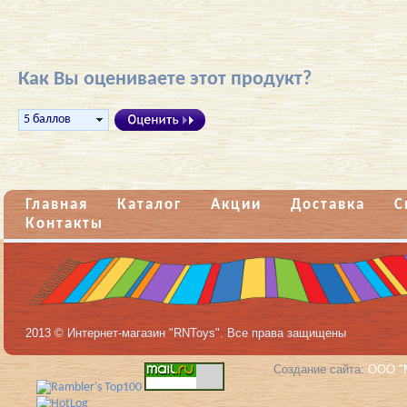
Как Вы оцениваете этот продукт?
Главная
Каталог
Акции
Доставка
С
Контакты
2013 © Интернет-магазин "RNToys". Все права защищены
Создание сайта:
ООО "