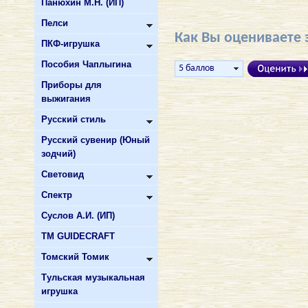
Панюхин М.Н. (ИП)
Пелси
Как Вы оцениваете 
ПКФ-игрушка
Пособия Чаплыгина
Приборы для
выжигания
Русский стиль
Русский сувенир (Юный
зодчий)
Световид
Спектр
Суслов А.И. (ИП)
ТМ GUIDECRAFT
Томский Томик
Тульская музыкальная
игрушка