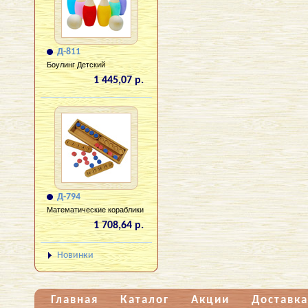
Д-811
Боулинг Детский
1 445,07 р.
Д-794
Математические кораблики
1 708,64 р.
Новинки
Главная
Каталог
Акции
Доставка