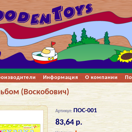
роизводители
Информация
О компании
По
льбом (Воскобович)
ПОС-001
Артикул:
83,64 р.