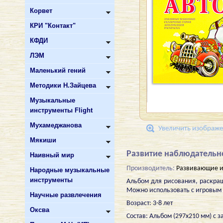
Корвет
КРИ "Контакт"
КФДИ
ЛЭМ
Маленький гений
Методики Н.Зайцева
Музыкальные
инструменты Flight
Мухамеджанова
Увеличить изображ
Мякиши
Развитие наблюдательн
Наивный мир
Производитель:
Развивающие и
Народные музыкальные
инструменты
Альбом для рисования, раскра
Можно использовать с игровым
Научные развлечения
Возраст: 3-8 лет
Оксва
Состав: Альбом (297х210 мм) с з