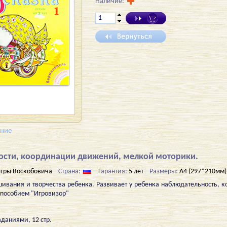
Наличие:
ение
ости, координации движений, мелкой моторики.
гры Воскобовича
Страна:
Гарантия:
5 лет
Размеры:
А4 (297*210мм)
шивания и творчества ребенка. Развивает у ребенка наблюдательность,
 пособием "Игровизор"
аданиями, 12 стр.