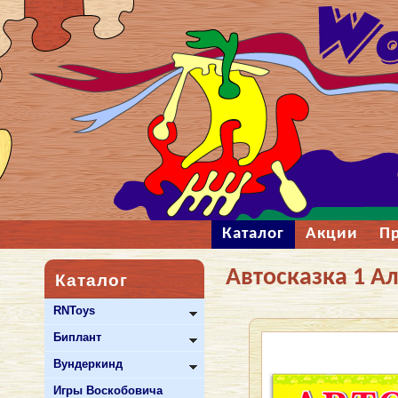
Каталог
Акции
П
Автосказка 1 А
Каталог
RNToys
Биплант
Вундеркинд
Игры Воскобовича