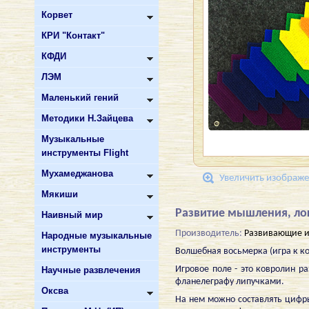
Корвет
КРИ "Контакт"
КФДИ
ЛЭМ
Маленький гений
Методики Н.Зайцева
Музыкальные
инструменты Flight
Мухамеджанова
Увеличить изображ
Мякиши
Развитие мышления, лог
Наивный мир
Производитель:
Развивающие и
Народные музыкальные
инструменты
Волшебная восьмерка (игра к к
Игровое поле - это ковролин р
Научные развлечения
фланелеграфу липучками.
Оксва
На нем можно составлять цифр