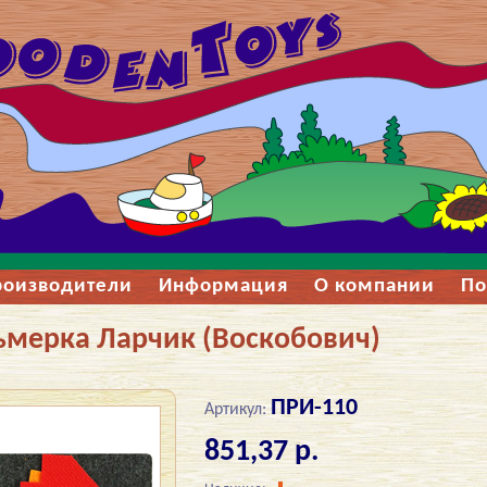
роизводители
Информация
О компании
По
ьмерка Ларчик (Воскобович)
ПРИ-110
Артикул:
851,37 р.