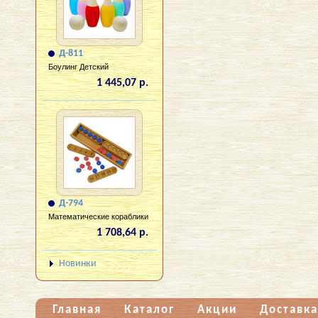
Д-811
Боулинг Детский
1 445,07 р.
Д-794
Математические кораблики
1 708,64 р.
Новинки
Главная
Каталог
Акции
Доставка