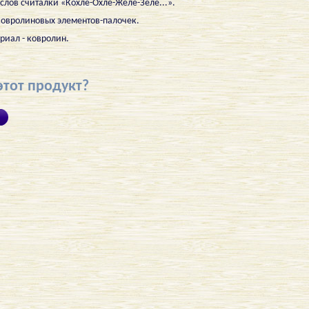
лов считалки «Кохле-Охле-Желе-Зеле...».
 ковролиновых элементов-палочек.
риал - ковролин.
этот продукт?