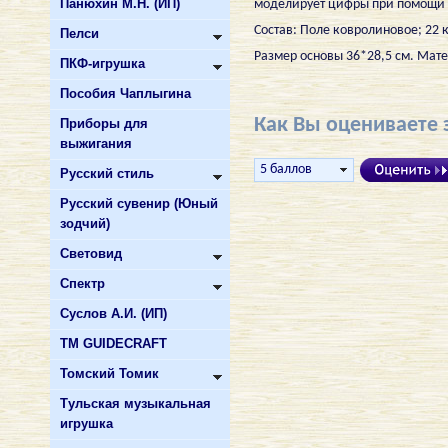
Панюхин М.Н. (ИП)
моделирует цифры при помощи с
Состав: Поле ковролиновое; 22
Пелси
Размер основы 36*28,5 см. Мате
ПКФ-игрушка
Пособия Чаплыгина
Как Вы оцениваете 
Приборы для
выжигания
Русский стиль
Русский сувенир (Юный
зодчий)
Световид
Спектр
Суслов А.И. (ИП)
ТМ GUIDECRAFT
Томский Томик
Тульская музыкальная
игрушка