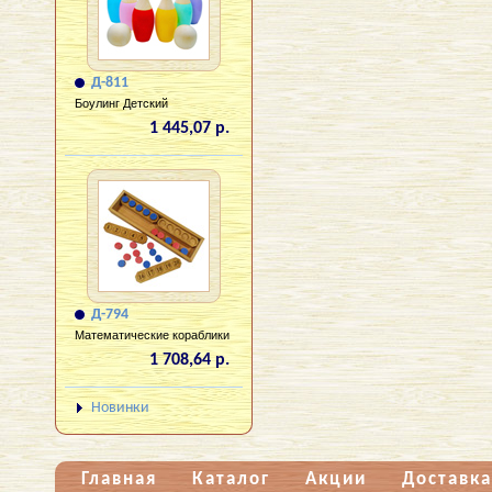
Д-811
Боулинг Детский
1 445,07 р.
Д-794
Математические кораблики
1 708,64 р.
Новинки
Главная
Каталог
Акции
Доставка