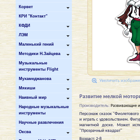
Корвет
КРИ "Контакт"
КФДИ
ЛЭМ
Маленький гений
Методики Н.Зайцева
Музыкальные
инструменты Flight
Мухамеджанова
Увеличить изображ
Мякиши
Развитие мелкой мотор
Наивный мир
Производитель:
Развивающие и
Народные музыкальные
инструменты
Персонаж сказок "Фиолетового л
и играть с удовольствием. Фигу
Научные развлечения
магнитной доске. Может испо
"Прозрачный квадрат"
Оксва
Возраст: 2-8