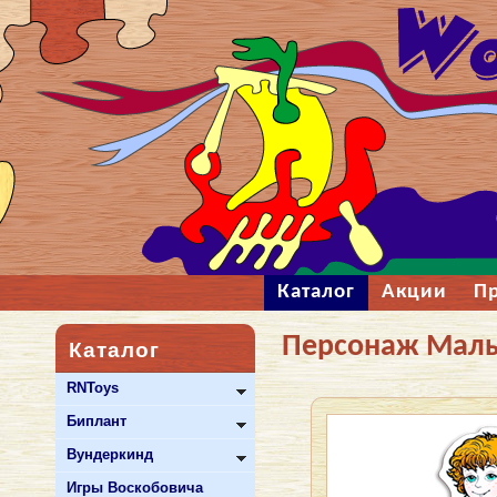
Каталог
Акции
П
Персонаж Малы
Каталог
RNToys
Биплант
Вундеркинд
Игры Воскобовича