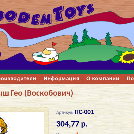
роизводители
Информация
О компании
По
ш Гео (Воскобович)
ПС-001
Артикул:
304,77 р.