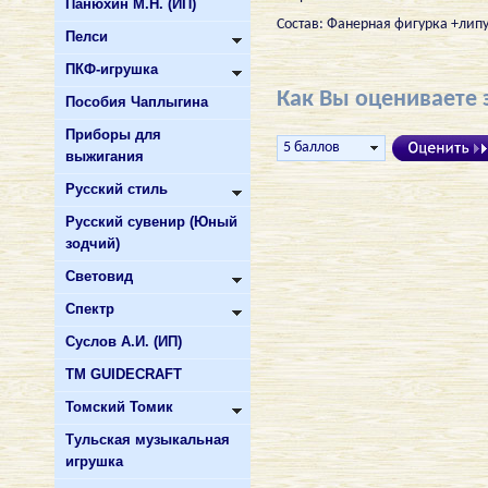
Панюхин М.Н. (ИП)
Состав: Фанерная фигурка +липу
Пелси
ПКФ-игрушка
Как Вы оцениваете 
Пособия Чаплыгина
Приборы для
выжигания
Русский стиль
Русский сувенир (Юный
зодчий)
Световид
Спектр
Суслов А.И. (ИП)
ТМ GUIDECRAFT
Томский Томик
Тульская музыкальная
игрушка