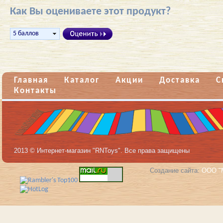
Как Вы оцениваете этот продукт?
Главная
Каталог
Акции
Доставка
С
Контакты
2013 © Интернет-магазин "RNToys". Все права защищены
Создание сайта:
ООО "