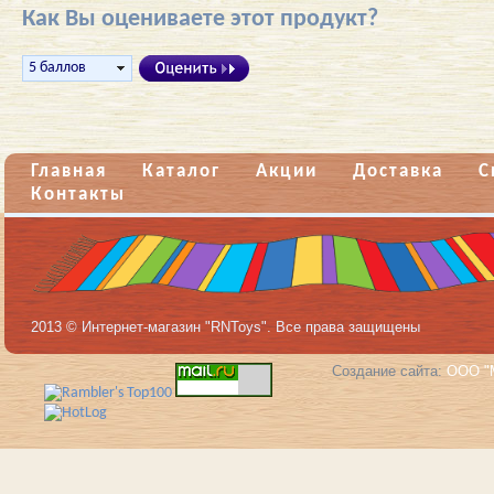
Как Вы оцениваете этот продукт?
Главная
Каталог
Акции
Доставка
С
Контакты
2013 © Интернет-магазин "RNToys". Все права защищены
Создание сайта:
ООО "