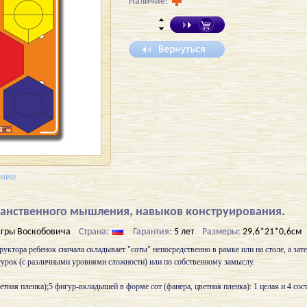
Наличие:
ение
транственного мышления, навыков конструирования.
гры Воскобовича
Страна:
Гарантия:
5 лет
Размеры:
29,6*21*0,6см
уктора ребенок сначала складывает "соты" непосредственно в рамке или на столе, а за
гурок (с различными уровнями сложности) или по собственному замыслу.
етная пленка);5 фигур-вкладышей в форме сот (фанера, цветная пленка): 1 целая и 4 сос