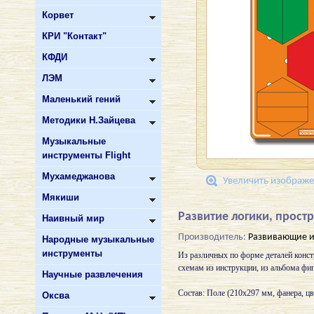
Корвет
КРИ "Контакт"
КФДИ
ЛЭМ
Маленький гений
Методики Н.Зайцева
Музыкальные
инструменты Flight
Мухамеджанова
Увеличить изображ
Мякиши
Развитие логики, прос
Наивный мир
Производитель:
Развивающие и
Народные музыкальные
инструменты
Из различных по форме деталей констр
схемам из инструкции, из альбома фи
Научные развлечения
Состав: Поле (210х297 мм, фанера, цв
Оксва