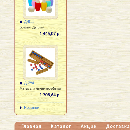
Д-811
Боулинг Детский
1 445,07 р.
Д-794
Математические кораблики
1 708,64 р.
Новинки
Главная
Каталог
Акции
Доставка