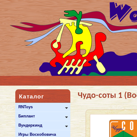
Чудо-соты 1 (В
Каталог
RNToys
Биплант
Вундеркинд
Игры Воскобовича