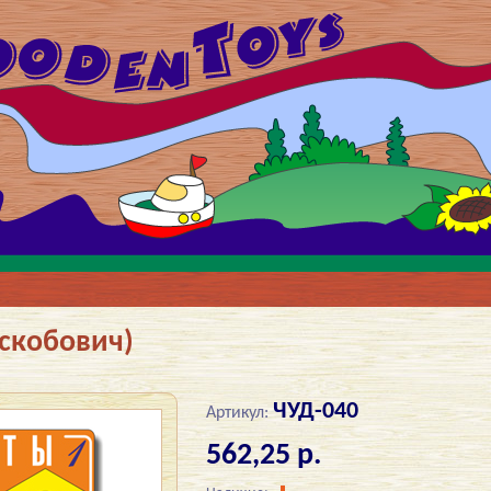
оскобович)
ЧУД-040
Артикул:
562,25 р.