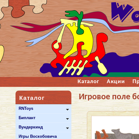
Каталог
Акции
П
Игровое поле 
Каталог
RNToys
Биплант
Вундеркинд
Игры Воскобовича