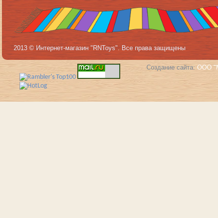
2013 © Интернет-магазин "RNToys". Все права защищены
Создание сайта:
ООО "