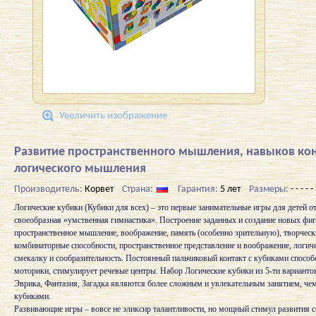
Увеличить изображение
Развитие пространственного мышления, навыков ко
логического мышления
Производитель:
Корвет
Страна:
Гарантия:
5 лет
Размеры:
- - - - -
Логические кубики (Кубики для всех) – это первые занимательные игры для детей от 
своеобразная «умственная гимнастика». Построение заданных и создание новых фи
пространственное мышление, воображение, память (особенно зрительную), творческ
комбинаторные способности, пространственное представление и воображение, логич
смекалку и сообразительность. Постоянный пальчиковый контакт с кубиками способ
моторики, стимулирует речевые центры. Набор Логические кубики из 5-ти варианто
Эврика, Фантазия, Загадка являются более сложным и увлекательным занятием, ч
кубиками.
Развивающие игры – вовсе не эликсир талантливости, но мощный стимул развития с