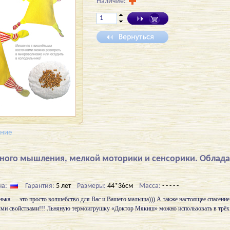
Наличие:
ение
нного мышления, мелкой моторики и сенсорики. Облад
на:
Гарантия:
5 лет
Размеры:
44*36см
Масса:
- - - - -
а — это просто волшебство для Вас и Вашего малыша))) А также настоящее спасение
ыми свойствами!!! Льняную термоигрушку «Доктор Мякиш» можно использовать в трёх