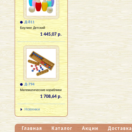
Д-811
Боулинг Детский
1 445,07 р.
Д-794
Математические кораблики
1 708,64 р.
Новинки
Главная
Каталог
Акции
Доставка