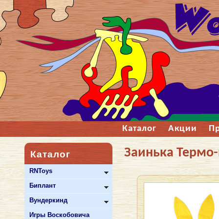
Каталог
Акции
П
Заинька Термо
Каталог
RNToys
Биплант
Вундеркинд
Игры Воскобовича