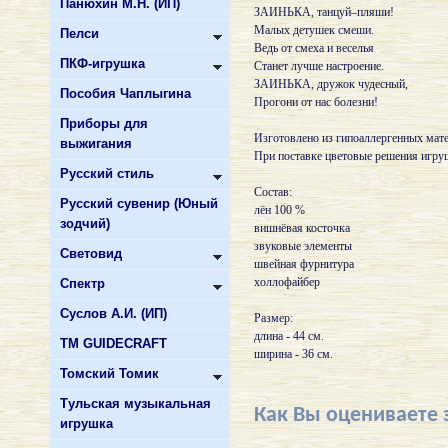
Панюхин М.Н. (ИП)
ЗАИНЬКА, танцуй–пляши!
Малых детушек смеши.
Пелси
Ведь от смеха и веселья
ПКФ-игрушка
Станет лучше настроение.
ЗАИНЬКА, дружок чудесный,
Пособия Чаплыгина
Прогони от нас болезни!
Приборы для
Изготовлено из гипоаллергенных мат
выжигания
При поставке цветовые решения игру
Русский стиль
Состав:
Русский сувенир (Юный
лён 100 %
зодчий)
вишнёвая косточка
звуковые элементы
Световид
швейная фурнитура
холлофайбер
Спектр
Суслов А.И. (ИП)
Размер:
длина - 44 см.
ТМ GUIDECRAFT
ширина - 36 см.
Томский Томик
Тульская музыкальная
Как Вы оцениваете 
игрушка