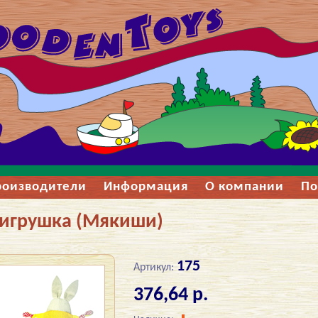
роизводители
Информация
О компании
По
-игрушка (Мякиши)
175
Артикул:
376,64 р.