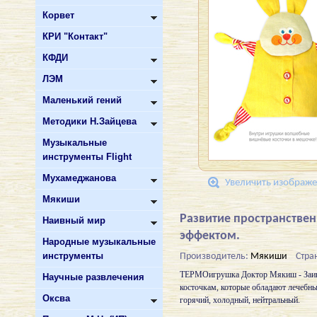
Корвет
КРИ "Контакт"
КФДИ
ЛЭМ
Маленький гений
Методики Н.Зайцева
Музыкальные
инструменты Flight
Мухамеджанова
Увеличить изображ
Мякиши
Развитие пространстве
Наивный мир
эффектом.
Народные музыкальные
инструменты
Производитель:
Мякиши
Стра
ТЕРМОигрушка Доктор Мякиш - Заиньк
Научные развлечения
косточкам, которые обладают лечебн
Оксва
горячий, холодный, нейтральный.