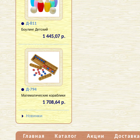
Д-811
Боулинг Детский
1 445,07 р.
Д-794
Математические кораблики
1 708,64 р.
Новинки
Главная
Каталог
Акции
Доставка