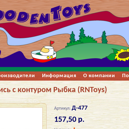
роизводители
Информация
О компании
По
ись с контуром Рыбка (RNToys)
Д-477
Артикул:
157,50 р.