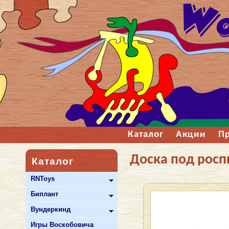
Каталог
Акции
П
Доска под росп
Каталог
RNToys
Биплант
Вундеркинд
Игры Воскобовича