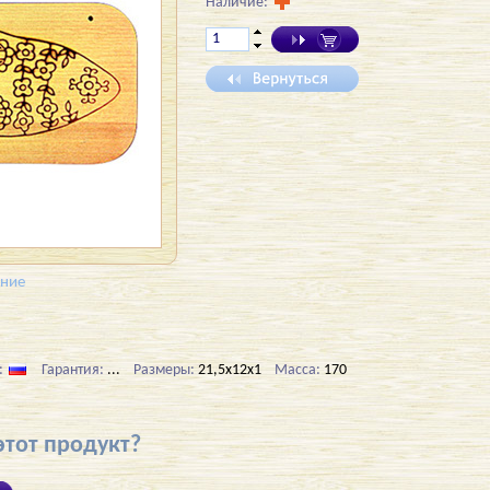
Наличие:
ение
:
Гарантия:
...
Размеры:
21,5x12x1
Масса:
170
этот продукт?