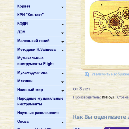
Корвет
КРИ "Контакт"
КФДИ
ЛЭМ
Маленький гений
Методики Н.Зайцева
Музыкальные
инструменты Flight
Мухамеджанова
Увеличить изображ
Мякиши
от 3 лет
Наивный мир
Производитель:
RNToys
Страна
Народные музыкальные
инструменты
Научные развлечения
Как Вы оцениваете 
Оксва