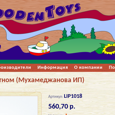
роизводители
Информация
О компании
По
отном (Мухамеджанова ИП)
LIP1018
Артикул:
560,70 р.