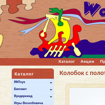
Каталог
Акции
П
Колобок с пол
Каталог
RNToys
Биплант
Вундеркинд
Игры Воскобовича