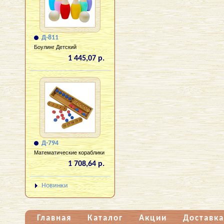
Д-811
Боулинг Детский
1 445,07 р.
Д-794
Математические кораблики
1 708,64 р.
Новинки
Главная
Каталог
Акции
Доставка