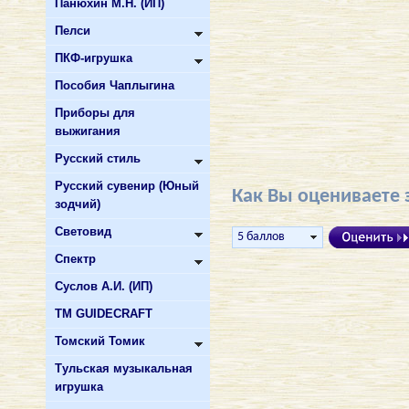
Панюхин М.Н. (ИП)
Пелси
ПКФ-игрушка
Пособия Чаплыгина
Приборы для
выжигания
Русский стиль
Русский сувенир (Юный
Как Вы оцениваете 
зодчий)
Световид
Спектр
Суслов А.И. (ИП)
ТМ GUIDECRAFT
Томский Томик
Тульская музыкальная
игрушка