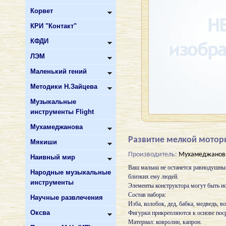
Корвет
КРИ "Контакт"
КФДИ
ЛЭМ
Маленький гений
Методики Н.Зайцева
Музыкальные
инструменты Flight
Мухамеджанова
Развитие мелкой мотори
Мякиши
Производитель:
Мухамеджанов
Наивный мир
Ваш малыш не останется равнодушным,
Народные музыкальные
близких ему людей.
инструменты
Элементы конструктора могут быть ис
Состав набора:
Научные развлечения
Изба, колобок, дед, бабка, медведь, во
Оксва
Фигурки прикрепляются к основе пос
Материал: ковролин, капрон.