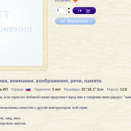
Наличие:
ки, внимания, воображения, речи, памяти.
а ИП
Страна:
Гарантия:
5 лет
Размеры:
35*26,5*2см
Масса:
113г
 если герои его любимой сказки предстанут перед ним в соверенно ином ракурсе: "ожи
пользованы совместно с другим конструктором этой серии.
лк, заяц, лиса.
редством липучек.