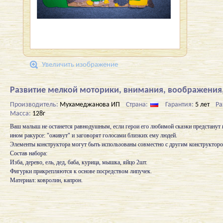
Увеличить изображение
Развитие мелкой моторики, внимания, воображения,
Производитель:
Мухамеджанова ИП
Страна:
Гарантия:
5 лет
Ра
Масса:
128г
Ваш малыш не останется равнодушным, если герои его любимой сказки предстанут 
ином ракурсе: "оживут" и заговорят голосами близких ему людей.
Элементы конструктора могут быть использованы совместно с другим конструкторо
Состав набора:
Изба, дерево, ель, дед, баба, курица, мышка, яйцо 2шт.
Фигурки прикрепляются к основе посредством липучек.
Материал: ковролин, капрон.