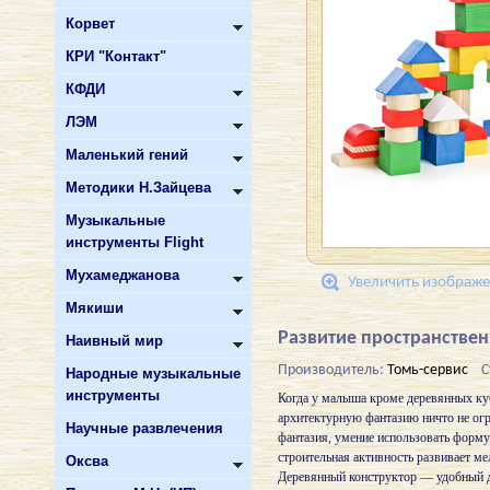
Корвет
КРИ "Контакт"
КФДИ
ЛЭМ
Маленький гений
Методики Н.Зайцева
Музыкальные
инструменты Flight
Мухамеджанова
Увеличить изображ
Мякиши
Развитие пространстве
Наивный мир
Производитель:
Томь-сервис
С
Народные музыкальные
инструменты
Когда у малыша кроме деревянных ку
архитектурную фантазию ничто не огр
Научные развлечения
фантазия, умение использовать форму
строительная активность развивает ме
Оксва
Деревянный конструктор — удобный ди