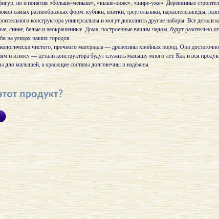
фигур, но и понятия «больше-меньше», «выше-ниже», «шире-уже». Деревянные строите
оков самых разнообразных форм: кубики, плитки, треугольники, параллелепипеды, раз
роительного конструктора универсальны и могут дополнить другие наборы. Все детали 
ные, синие, белые и неокрашенные. Дома, построенные вашим чадом, будут разительно о
ебя на улицах наших городов.
экологически чистого, прочного материала — древесины хвойных пород. Они достаточно
ниям и износу — детали конструктора будут служить малышу много лет. Как и вся продук
ы для малышей, а красящие составы долговечны и надёжны.
этот продукт?