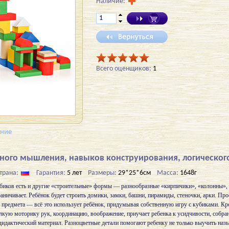
Наличие:
Всего оценщиков:
1
ение
нного мышления, навыков конструирования, логическо
трана:
Гарантия:
5 лет
Размеры:
29*25*6см
Масса:
1648г
биков есть и другие «строительные» формы — разнообразные «кирпичики», «колонны», 
аничивает. Ребёнок будет строить домики, замки, башни, пирамиды, стеночки, арки. Пр
 предмета — всё это использует ребёнок, придумывая собственную игру с кубиками. Кр
лкую моторику рук, координацию, воображение, приучает ребенка к усидчивости, собран
дактический материал. Разноцветные детали помогают ребенку не только выучить назы