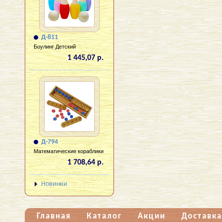
Д-811
Боулинг Детский
1 445,07 р.
Д-794
Математические кораблики
1 708,64 р.
Новинки
Главная
Каталог
Акции
Доставка