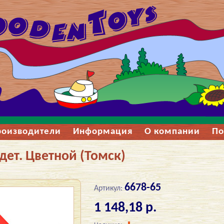
роизводители
Информация
О компании
По
дет. Цветной (Томск)
6678-65
Артикул:
1 148,18 р.