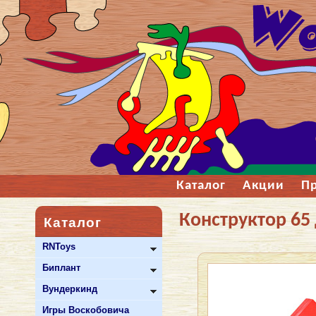
Каталог
Акции
П
Конструктор 65 
Каталог
RNToys
Биплант
Вундеркинд
Игры Воскобовича