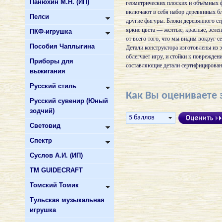
Панюхин М.Н. (ИП)
геометрических плоских и объёмных 
включают в себя набор деревянных бл
Пелси
другие фигуры. Блоки деревянного ст
яркие цвета — желтые, красные, зеле
ПКФ-игрушка
от всего того, что мы видим вокруг с
Пособия Чаплыгина
Детали конструктора изготовлены из 
облегчает игру, и стойки к поврежде
Приборы для
составляющие детали сертифицирован
выжигания
Русский стиль
Как Вы оцениваете 
Русский сувенир (Юный
зодчий)
Световид
Спектр
Суслов А.И. (ИП)
ТМ GUIDECRAFT
Томский Томик
Тульская музыкальная
игрушка