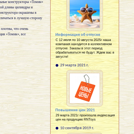
льные конструкторы «Томик»
ной длины цилиндры и
конструктора окрашены в
тличаться в лучшую сторону
 плотны, что очень
ция «Томик», все
Информация об отпуске
С 12 июля по 10 августа 2025г наша
компания находится в коллективном
отпуске. Заказы в этот период
обрабатываться не будут. Ждем вас в
августе!
29 марта 2021 г.
Повышение цен 2021
29 марта 2021г произошла индексация
цен на продукцию RNToys
10 сентября 2019 г.